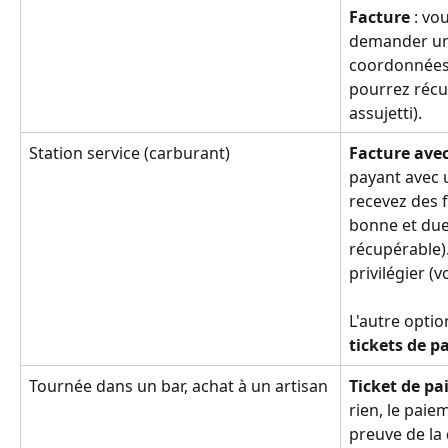
Facture 
: vo
demander une
coordonnées.
pourrez récup
assujetti).
Station service (carburant)
Facture avec
payant avec 
recevez des f
bonne et due 
récupérable).
privilégier (vo
L'autre optio
tickets de p
Tournée dans un bar, achat à un artisan
Ticket de p
rien, le paie
preuve de la