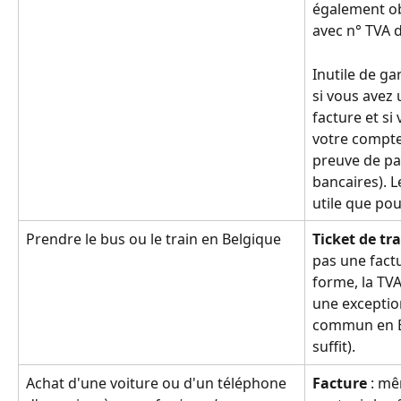
également ob
avec n° TVA d
Inutile de ga
si vous avez 
facture et si
votre compte
preuve de pa
bancaires). L
utile que po
Prendre le bus ou le train en Belgique
Ticket de tr
pas une fact
forme, la TVA
une exception
commun en Be
suffit).
Achat d'une voiture ou d'un téléphone 
Facture 
: mê