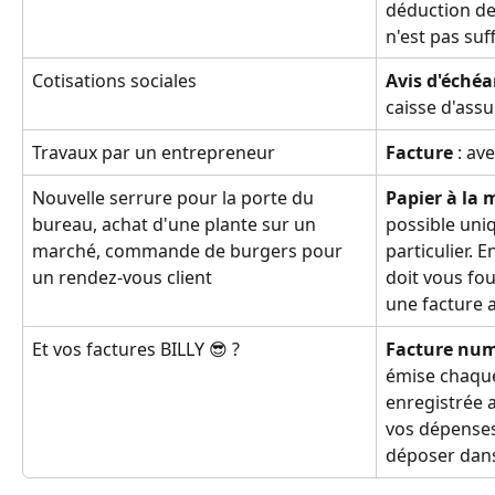
déduction de 
n'est pas suff
Cotisations sociales
Avis d'éché
caisse d'assu
Travaux par un entrepreneur
Facture 
: av
Nouvelle serrure pour la porte du 
Papier à la 
bureau, achat d'une plante sur un 
possible uniq
marché, commande de burgers pour 
particulier. En
un rendez-vous client
doit vous fou
une facture 
Et vos factures BILLY 😎 ?
Facture num
émise chaque
enregistrée
vos dépenses
déposer dan