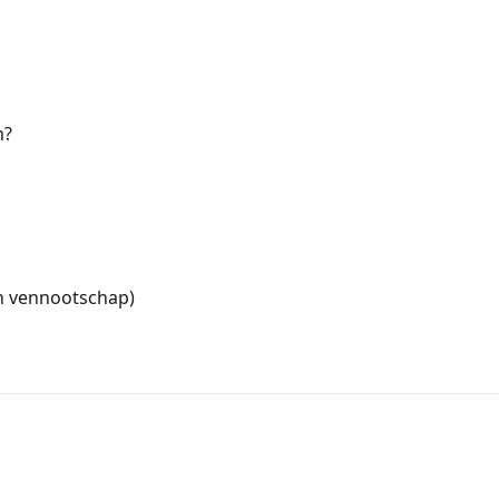
n?
n vennootschap)