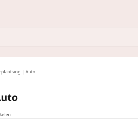
rplaatsing | Auto
Auto
ikelen