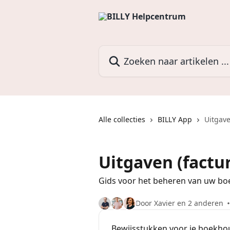
Naar de hoofdinhoud
Zoeken naar artikelen ...
Alle collecties
BILLY App
Uitgave
Uitgaven (factu
Gids voor het beheren van uw 
Door Xavier en 2 anderen
Bewijsstukken voor je boekho