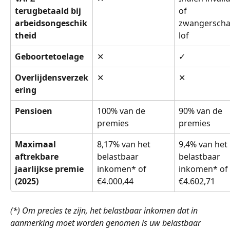
terugbetaald bij 
of 
arbeidsongeschik
zwangerscha
theid
lof
Geboortetoelage
✕
✓
Overlijdensverzek
✕
✕
ering
Pensioen
100% van de 
90% van de 
premies
premies
Maximaal 
8,17% van het 
9,4% van het 
aftrekbare 
belastbaar 
belastbaar 
jaarlijkse premie 
inkomen* of 
inkomen* of 
(2025)
€4.000,44
€4.602,71
(*) Om precies te zijn, het belastbaar inkomen dat in 
aanmerking moet worden genomen is uw belastbaar 